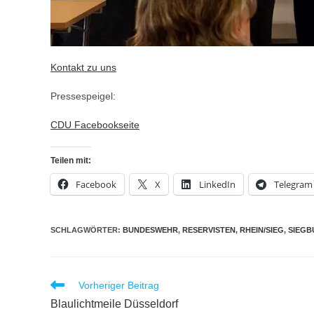
Kontakt zu uns
Pressespeigel:
CDU Facebookseite
Teilen mit:
Facebook
X
LinkedIn
Telegram
SCHLAGWÖRTER
:
BUNDESWEHR
,
RESERVISTEN
,
RHEIN/SIEG
,
SIEGB
Weitere
Vorheriger Beitrag
Artikel
Blaulichtmeile Düsseldorf
ansehen