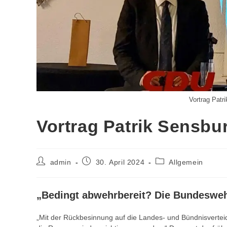
Vortrag Patr
Vortrag Patrik Sensbu
Beitrags-
Beitrag
Beitrags-
admin
30. April 2024
Allgemein
Autor:
veröffentlicht:
Kategorie:
„Bedingt abwehrbereit? Die Bundesweh
„Mit der Rückbesinnung auf die Landes- und Bündnisverteidi