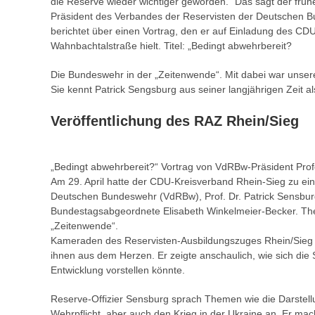
die Reserve wieder wichtiger geworden.“ Das sagt der frü
Präsident des Verbandes der Reservisten der Deutschen B
berichtet über einen Vortrag, den er auf Einladung des CD
Wahnbachtalstraße hielt. Titel: „Bedingt abwehrbereit?
Die Bundeswehr in der „Zeitenwende“. Mit dabei war unse
Sie kennt Patrick Sengsburg aus seiner langjährigen Zeit
Veröffentlichung des RAZ Rhein/Sieg
„Bedingt abwehrbereit?“ Vortrag von VdRBw-Präsident Prof
Am 29. April hatte der CDU-Kreisverband Rhein-Sieg zu ei
Deutschen Bundeswehr (VdRBw), Prof. Dr. Patrick Sensburg
Bundestagsabgeordnete Elisabeth Winkelmeier-Becker. The
„Zeitenwende“.
Kameraden des Reservisten-Ausbildungszuges Rhein/Sieg n
ihnen aus dem Herzen. Er zeigte anschaulich, wie sich die S
Entwicklung vorstellen könnte.
Reserve-Offizier Sensburg sprach Themen wie die Darstellu
Wehrpflicht, aber auch den Krieg in der Ukraine an. Er mach