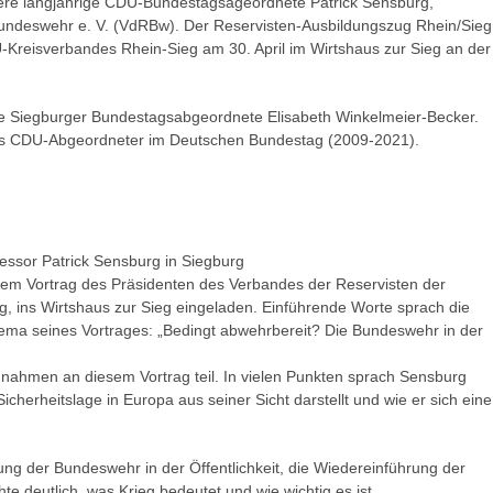
here langjährige CDU-Bundestagsageordnete Patrick Sensburg,
undeswehr e. V. (VdRBw). Der Reservisten-Ausbildungszug Rhein/Sieg
U-Kreisverbandes Rhein-Sieg am 30. April im Wirtshaus zur Sieg an der
re Siegburger Bundestagsabgeordnete Elisabeth Winkelmeier-Becker.
 als CDU-Abgeordneter im Deutschen Bundestag (2009-2021).
essor Patrick Sensburg in Siegburg
nem Vortrag des Präsidenten des Verbandes der Reservisten der
, ins Wirtshaus zur Sieg eingeladen. Einführende Worte sprach die
ma seines Vortrages: „Bedingt abwehrbereit? Die Bundeswehr in der
ahmen an diesem Vortrag teil. In vielen Punkten sprach Sensburg
icherheitslage in Europa aus seiner Sicht darstellt und wie er sich eine
ng der Bundeswehr in der Öffentlichkeit, die Wiedereinführung der
te deutlich, was Krieg bedeutet und wie wichtig es ist,