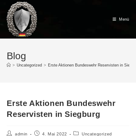
Zum
Inhalt
springen
Menü
Blog
>
Uncategorized
>
Erste Aktionen Bundeswehr Reservisten in Siegb
Erste Aktionen Bundeswehr
Reservisten in Siegburg
Beitrags-
Beitrag
Beitrags-
admin
4. Mai 2022
Uncategorized