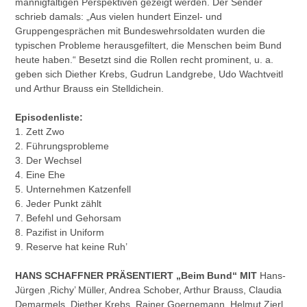
mannigfaltigen Perspektiven gezeigt werden. Der Sender
schrieb damals: „Aus vielen hundert Einzel- und
Gruppengesprächen mit Bundeswehrsoldaten wurden die
typischen Probleme herausgefiltert, die Menschen beim Bund
heute haben.“ Besetzt sind die Rollen recht prominent, u. a.
geben sich Diether Krebs, Gudrun Landgrebe, Udo Wachtveitl
und Arthur Brauss ein Stelldichein.
Episodenliste:
1. Zett Zwo
2. Führungsprobleme
3. Der Wechsel
4. Eine Ehe
5. Unternehmen Katzenfell
6. Jeder Punkt zählt
7. Befehl und Gehorsam
8. Pazifist in Uniform
9. Reserve hat keine Ruh’
HANS SCHAFFNER PRÄSENTIERT „Beim Bund“ MIT
Hans-
Jürgen ‚Richy’ Müller, Andrea Schober, Arthur Brauss, Claudia
Demarmels, Diether Krebs, Rainer Goernemann, Helmut Zierl,