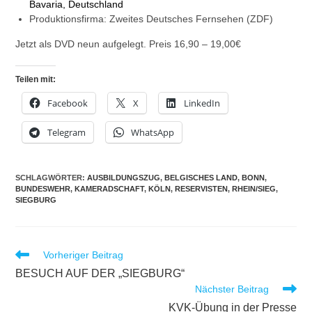
Bavaria, Deutschland
Produktionsfirma: Zweites Deutsches Fernsehen (ZDF)
Jetzt als DVD neun aufgelegt. Preis 16,90 – 19,00€
Teilen mit:
Facebook
X
LinkedIn
Telegram
WhatsApp
SCHLAGWÖRTER
:
AUSBILDUNGSZUG
,
BELGISCHES LAND
,
BONN
,
BUNDESWEHR
,
KAMERADSCHAFT
,
KÖLN
,
RESERVISTEN
,
RHEIN/SIEG
,
SIEGBURG
Weitere
Vorheriger Beitrag
Artikel
BESUCH AUF DER „SIEGBURG“
ansehen
Nächster Beitrag
KVK-Übung in der Presse