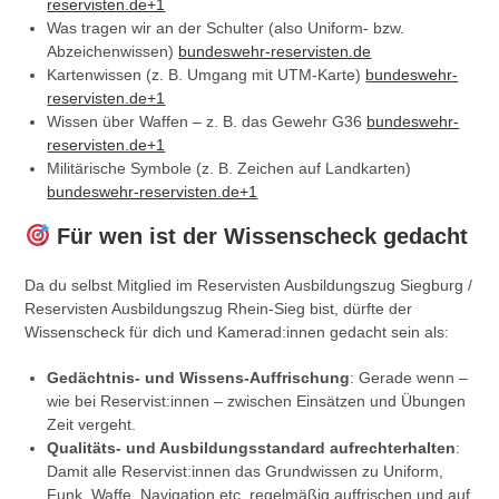
reservisten.de+1
Was tragen wir an der Schulter (also Uniform- bzw.
Abzeichenwissen)
bundeswehr-reservisten.de
Kartenwissen (z. B. Umgang mit UTM-Karte)
bundeswehr-
reservisten.de+1
Wissen über Waffen – z. B. das Gewehr G36
bundeswehr-
reservisten.de+1
Militärische Symbole (z. B. Zeichen auf Landkarten)
bundeswehr-reservisten.de+1
Für wen ist der Wissenscheck gedacht
Da du selbst Mitglied im Reservisten Ausbildungszug Siegburg /
Reservisten Ausbildungszug Rhein-Sieg bist, dürfte der
Wissenscheck für dich und Kamerad:innen gedacht sein als:
Gedächtnis- und Wissens-Auffrischung
: Gerade wenn –
wie bei Reservist:innen – zwischen Einsätzen und Übungen
Zeit vergeht.
Qualitäts- und Ausbildungsstandard aufrechterhalten
:
Damit alle Reservist:innen das Grundwissen zu Uniform,
Funk, Waffe, Navigation etc. regelmäßig auffrischen und auf