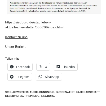
https://siegburg.de/stadtleben-
aktuelles/newsletter/036636/index.html
Kontakt zu uns
Unser Bericht
Teilen mit:
Facebook
X
LinkedIn
Telegram
WhatsApp
SCHLAGWÖRTER
:
AUSBILDUNGSZUG
,
BUNDESWEHR
,
KAMERADSCHAFT
,
RESERVISTEN
,
RHEIN/SIEG
,
SIEGBURG