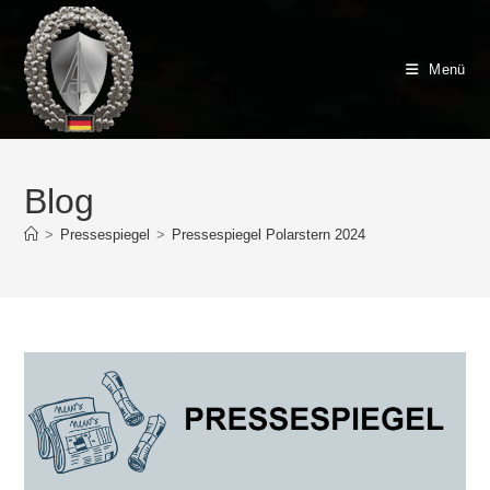
Zum
Inhalt
springen
Menü
Blog
>
Pressespiegel
>
Pressespiegel Polarstern 2024