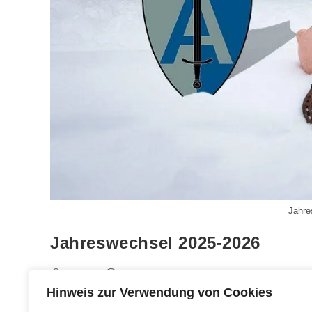
Jahre
Jahreswechsel 2025-2026
Beitrags-
Beitrag
Beitrags-
admin
1. Januar 2026
Allgemein
Autor:
veröffentlicht:
Kategorie:
Hinweis zur Verwendung von Cookies
Jahreswechsel 2025-2026