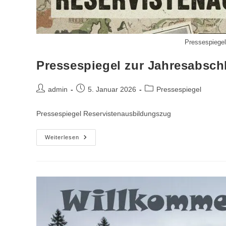
Pressespiegel
Pressespiegel zur Jahresabsch
Beitrags-
Beitrag
Beitrags-
admin
5. Januar 2026
Pressespiegel
Autor:
veröffentlicht:
Kategorie:
Pressespiegel Reservistenausbildungszug
Pressespiegel
Weiterlesen
Zur
Jahresabschlussausbildung
2025