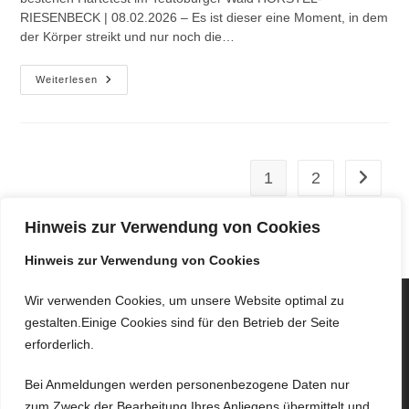
RIESENBECK | 08.02.2026 – Es ist dieser eine Moment, in dem
der Körper streikt und nur noch die…
80
Weiterlesen
Kilometer
Gegen
Den
Inneren
Schweinehund
1
2
Zur näch
Hinweis zur Verwendung von Cookies
Hinweis zur Verwendung von Cookies
Wir verwenden Cookies, um unsere Website optimal zu
gestalten.Einige Cookies sind für den Betrieb der Seite
erforderlich.
Bei Anmeldungen werden personenbezogene Daten nur
zum Zweck der Bearbeitung Ihres Anliegens übermittelt und