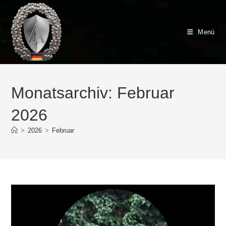
Zum
Inhalt
springen
Menü
Monatsarchiv: Februar
2026
>
2026
>
Februar