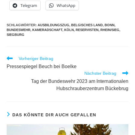
Telegram
WhatsApp
SCHLAGWÖRTER
:
AUSBILDUNGSZUG
,
BELGISCHES LAND
,
BONN
,
BUNDESWEHR
,
KAMERADSCHAFT
,
KÖLN
,
RESERVISTEN
,
RHEIN/SIEG
,
SIEGBURG
Weitere
Vorheriger Beitrag
Artikel
Pressespiegel Beuch bei Boelke
ansehen
Nächster Beitrag
Tag der Bundeswehr 2023 am Internationalen
Hubschrauberzentrum Bückebrug
DAS KÖNNTE DIR AUCH GEFALLEN