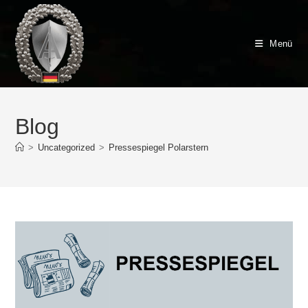
Zum
Inhalt
springen
Menü
Blog
>
Uncategorized
>
Pressespiegel Polarstern