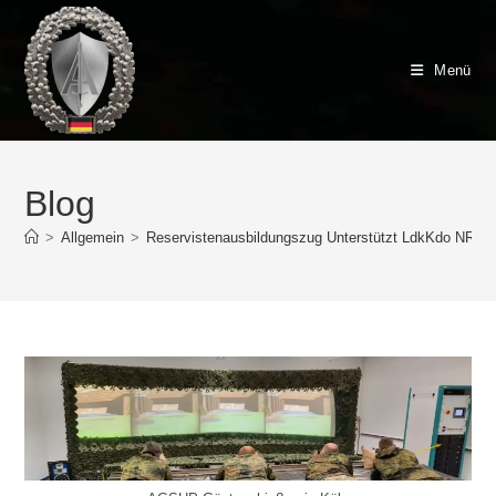
Zum
Inhalt
springen
Menü
Blog
>
Allgemein
>
Reservistenausbildungszug Unterstützt LdkKdo NRW