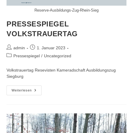
Reserve-Ausbildungs-Zug-Rhein-Sieg
PRESSESPIEGEL
VOLKSTRAUERTAG
Beitrags-
Beitrag
admin
1. Januar 2023
Autor:
veröffentlicht:
Beitrags-
Pressespiegel
/
Uncategorized
Kategorie:
Volkstrauertag Resevisten Kameradschaft Ausbildungszug
Siegburg
PRESSESPIEGEL
Weiterlesen
VOLKSTRAUERTAG