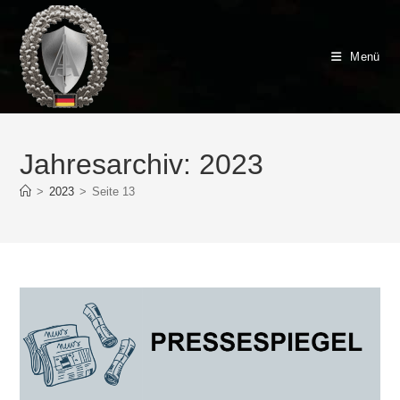
Zum
Inhalt
springen
Menü
Jahresarchiv: 2023
>
2023
>
Seite 13