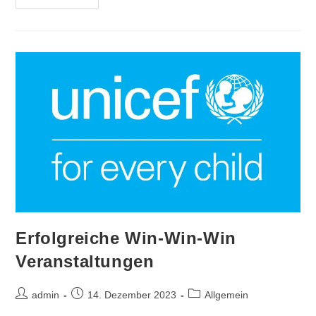
Unterstützt
LdkKdo
NRW
Köln
AGSHP
Schießen
Des
LdkKdo
NRW
In
Köln
Erfolgreiche Win-Win-Win
Veranstaltungen
Beitrags-
Beitrag
Beitrags-
admin
14. Dezember 2023
Allgemein
Autor:
veröffentlicht:
Kategorie: