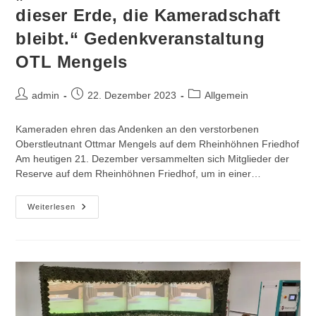
dieser Erde, die Kameradschaft
bleibt.“ Gedenkveranstaltung
OTL Mengels
Beitrags-
Beitrag
Beitrags-
admin
22. Dezember 2023
Allgemein
Autor:
veröffentlicht:
Kategorie:
Kameraden ehren das Andenken an den verstorbenen
Oberstleutnant Ottmar Mengels auf dem Rheinhöhnen Friedhof
Am heutigen 21. Dezember versammelten sich Mitglieder der
Reserve auf dem Rheinhöhnen Friedhof, um in einer…
„Kameraden
Weiterlesen
Verlassen
Uns
Auf
Dieser
Erde,
Die
Kameradschaft
Bleibt.“
Gedenkveranstaltung
OTL