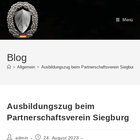
Zum
Inhalt
springen
Menü
Blog
>
Allgemein
>
Ausbildungszug beim Partnerschaftsverein Siegburg
Ausbildungszug beim
Partnerschaftsverein Siegburg
Beitrags-
Beitrag
admin
24. August 2023