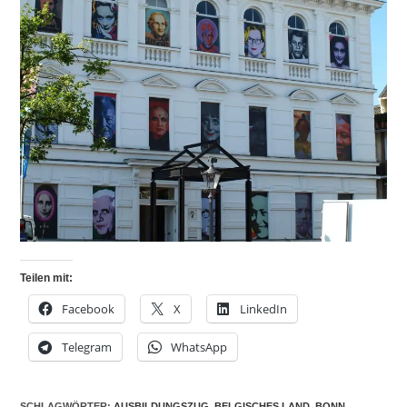
Teilen mit:
Facebook
X
LinkedIn
Telegram
WhatsApp
SCHLAGWÖRTER
:
AUSBILDUNGSZUG
,
BELGISCHES LAND
,
BONN
,