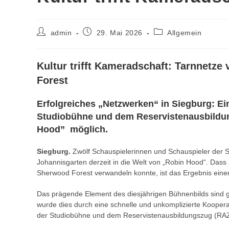
Beitrags-
Beitrag
Beitrags-
admin
29. Mai 2026
Allgemein
Autor:
veröffentlicht:
Kategorie:
Kultur trifft Kameradschaft: Tarnnetz
Forest
Erfolgreiches „Netzwerken“ in Siegburg: Ei
Studiobühne und dem Reservistenausbildu
Hood” möglich.
Siegburg.
Zwölf Schauspielerinnen und Schauspieler der S
Johannisgarten derzeit in die Welt von „Robin Hood“. Dass 
Sherwood Forest verwandeln konnte, ist das Ergebnis eine
Das prägende Element des diesjährigen Bühnenbilds sind g
wurde dies durch eine schnelle und unkomplizierte Kooperati
der Studiobühne und dem Reservistenausbildungszug (RAZ