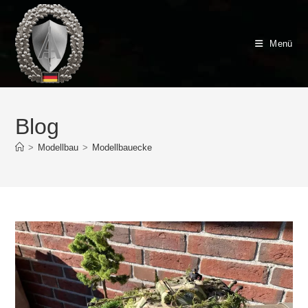
Zum
Inhalt
springen
Menü
Blog
>
Modellbau
>
Modellbauecke