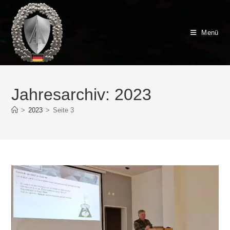
Zum
Inhalt
springen
Menü
Jahresarchiv: 2023
>
2023
>
Seite 3