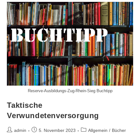
Nie
Langweilig
Wird
Reserve-Ausbildungs-Zug-Rhein-Sieg Buchtipp
Taktische
Verwundetenversorgung
Beitrags-
Beitrag
Beitrags-
admin
5. November 2023
Allgemein
/
Bücher
Autor:
veröffentlicht:
Kategorie: