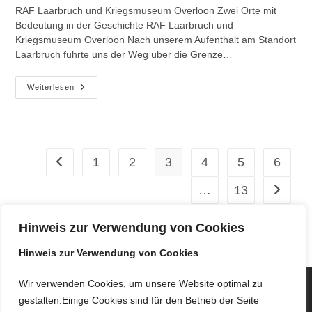
RAF Laarbruch und Kriegsmuseum Overloon Zwei Orte mit
Bedeutung in der Geschichte RAF Laarbruch und
Kriegsmuseum Overloon Nach unserem Aufenthalt am Standort
Laarbruch führte uns der Weg über die Grenze…
Heißer-
Weiterlesen
Und
Kalter-
Krieg
1
2
3
4
5
6
Zur vorherigen Seite
…
13
Zur näch
Hinweis zur Verwendung von Cookies
Hinweis zur Verwendung von Cookies
Wir verwenden Cookies, um unsere Website optimal zu
gestalten.Einige Cookies sind für den Betrieb der Seite