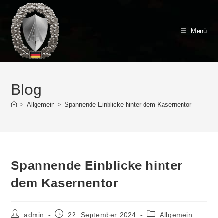
Zum
Inhalt
springen
Menü
Blog
>
Allgemein
>
Spannende Einblicke hinter dem Kasernentor
Spannende Einblicke hinter
dem Kasernentor
Beitrags-
Beitrag
Beitrags-
admin
22. September 2024
Allgemein