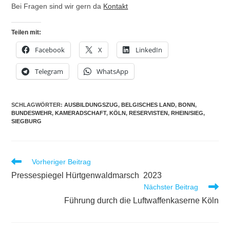
Bei Fragen sind wir gern da
Kontakt
Teilen mit:
Facebook
X
LinkedIn
Telegram
WhatsApp
SCHLAGWÖRTER
:
AUSBILDUNGSZUG
,
BELGISCHES LAND
,
BONN
,
BUNDESWEHR
,
KAMERADSCHAFT
,
KÖLN
,
RESERVISTEN
,
RHEIN/SIEG
,
SIEGBURG
Weitere
Vorheriger Beitrag
Artikel
Pressespiegel Hürtgenwaldmarsch 2023
ansehen
Nächster Beitrag
Führung durch die Luftwaffenkaserne Köln